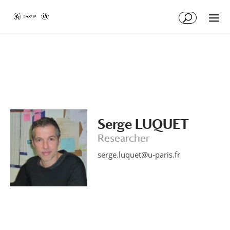
Skip
Skip
to
to
Content
navigation
Serge LUQUET
Researcher
serge.luquet@u-paris.fr