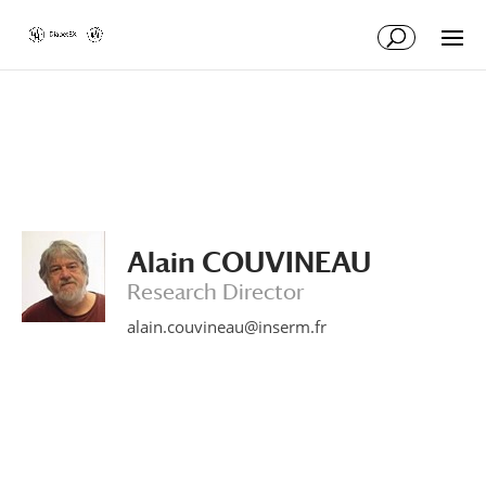
Skip
Skip
to
to
Content
navigation
Alain COUVINEAU
Research Director
alain.couvineau@inserm.fr