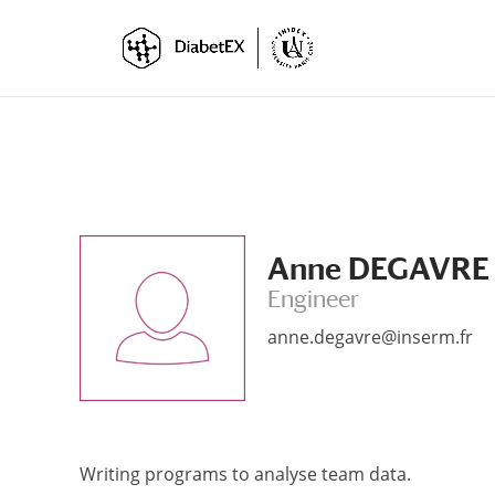
Skip
Skip
to
to
Content
navigation
Anne DEGAVRE
Engineer
anne.degavre@inserm.fr
Writing programs to analyse team data.