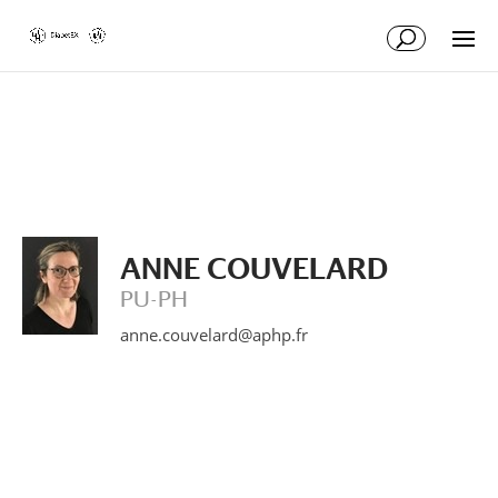
Skip
Skip
to
to
Content
navigation
ANNE COUVELARD
PU-PH
anne.couvelard@aphp.fr